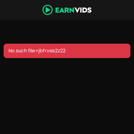
No such file=jbfrvsis2z22